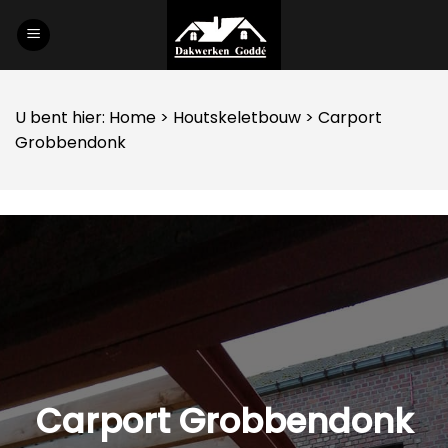
Skip
to
content
U bent hier:
Home
>
Houtskeletbouw
> Carport
Grobbendonk
Carport Grobbendonk