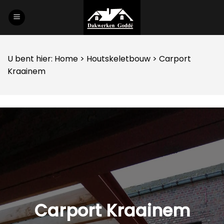
Skip
to
content
U bent hier:
Home
>
Houtskeletbouw
> Carport
Kraainem
Carport Kraainem