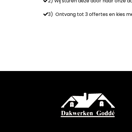
2) Wij sturen deze door naar onze 
3) Ontvang tot 3 offertes en kies me