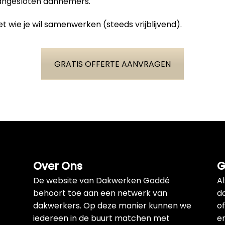
aangesloten aannemers.
t wie je wil samenwerken (steeds vrijblijvend).
GRATIS OFFERTE AANVRAGEN
Over Ons
G
De website van Dakwerken Goddé
A
behoort toe aan een netwerk van
d
dakwerkers. Op deze manier kunnen we
of
iedereen in de buurt matchen met
e