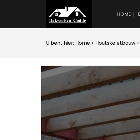
Skip
to
HOME
content
U bent hier:
Home
>
Houtskeletbouw
>