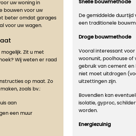
Snelle bouwmethode
oor uw woning in
age bouwen voor uw
De gemiddelde duurtijd v
et beter omdat garages
een traditionele bouwm
eaal voor uw wagen.
Droge bouwmethode
maat
Vooral interessant voo
mogelijk. Zit u met
woonunit, poolhouse of
 hoek? Wij weten er raad
gebruik van cement en 
niet moet uitdrogen (vo
onstructies op maat. Zo
uitzettingen zijn.
maken, zoals bv.:
Bovendien kan eventuele
uis aan
isolatie, gyproc, schilde
worden.
egen een muur
Energiezuinig