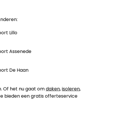
anderen:
ort Lillo
port Assenede
port De Haan
n. Of het nu gaat om
daken
,
isoleren
,
 We bieden een gratis offerteservice