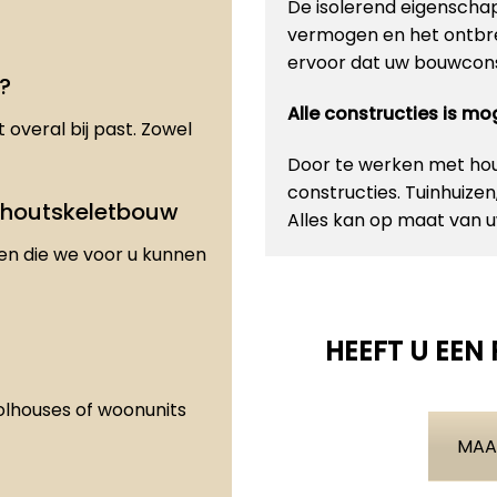
De isolerend eigenscha
vermogen en het ontbre
ervoor dat uw bouwconst
?
Alle constructies is m
 overal bij past. Zowel
Door te werken met hout
constructies. Tuinhuize
 houtskeletbouw
Alles kan op maat van
den die we voor u kunnen
HEEFT U EEN
olhouses of woonunits
MAA