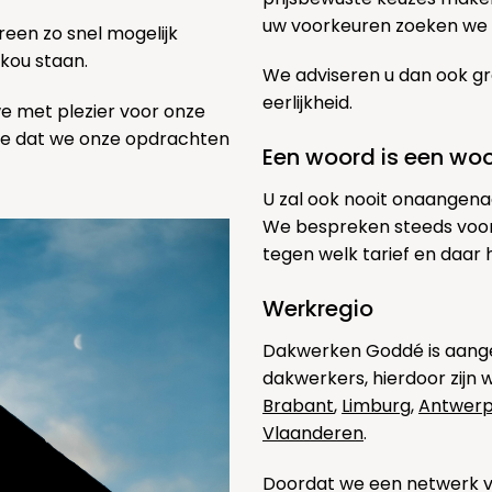
uw voorkeuren zoeken we h
een zo snel mogelijk
 kou staan.
We adviseren u dan ook gr
eerlijkheid.
we met plezier voor onze
pe dat we onze opdrachten
Een woord is een wo
U zal ook nooit onaangena
We bespreken steeds voor
tegen welk tarief en daar
Werkregio
Dakwerken Goddé is aange
dakwerkers, hierdoor zijn 
Brabant
,
Limburg
,
Antwer
Vlaanderen
.
Doordat we een netwerk van