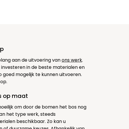
op
elang aan de uitvoering van
ons werk
.
 investeren in de beste materialen en
 goed mogelijk te kunnen uitvoeren.
rop.
es op maat
moeilijk om door de bomen het bos nog
k van het type werk, steeds
erialen beschikbaar. Zo kan u
 of duurzame keuzes. Afhankelijk van