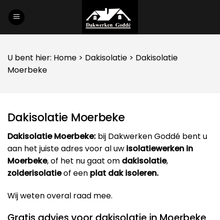
Skip
to
content
U bent hier:
Home
>
Dakisolatie
> Dakisolatie
Moerbeke
Dakisolatie Moerbeke
Dakisolatie Moerbeke:
bij Dakwerken Goddé bent u
aan het juiste adres voor al uw
isolatiewerken in
Moerbeke
, of het nu gaat om
dakisolatie
,
zolderisolatie
of een
plat dak isoleren.
Wij weten overal raad mee.
Gratis advies voor dakisolatie in Moerbeke