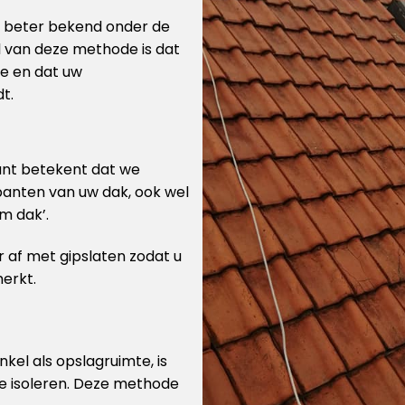
is beter bekend onder de
l van deze methode is dat
te en dat uw
t.
kant betekent dat we
panten van uw dak, ook wel
m dak’.
 af met gipslaten zodat u
merkt.
enkel als opslagruimte, is
te isoleren. Deze methode