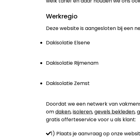
welk tarief en daar houden we ons ook
Werkregio
Deze website is aangesloten bij een n
Dakisolatie Elsene
Dakisolatie Rijmenam
Dakisolatie Zemst
Doordat we een netwerk van vakmensen 
om
daken
,
isoleren
,
gevels bekleden
,
g
gratis offerteservice voor u als klant:
1) Plaats je aanvraag op onze websit