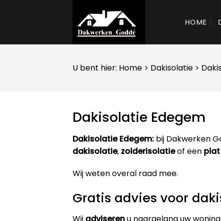
Skip
to
HOME
content
U bent hier:
Home
>
Dakisolatie
> Daki
Dakisolatie Edegem
Dakisolatie Edegem:
bij Dakwerken Go
dakisolatie
,
zolderisolatie
of een
plat
Wij weten overal raad mee.
Gratis advies voor dak
Wij
adviseren
u naargelang uw woning