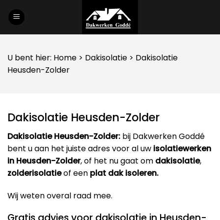
Skip
to
content
U bent hier:
Home
>
Dakisolatie
> Dakisolatie
Heusden-Zolder
Dakisolatie Heusden-Zolder
Dakisolatie Heusden-Zolder:
bij Dakwerken Goddé
bent u aan het juiste adres voor al uw
isolatiewerken
in Heusden-Zolder
, of het nu gaat om
dakisolatie
,
zolderisolatie
of een
plat dak isoleren.
Wij weten overal raad mee.
Gratis advies voor dakisolatie in Heusden-