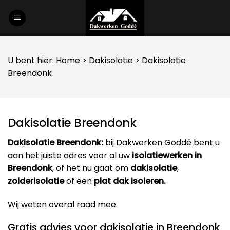
Skip
to
content
U bent hier:
Home
>
Dakisolatie
> Dakisolatie
Breendonk
Dakisolatie Breendonk
Dakisolatie Breendonk:
bij Dakwerken Goddé bent u
aan het juiste adres voor al uw
isolatiewerken in
Breendonk
, of het nu gaat om
dakisolatie
,
zolderisolatie
of een
plat dak isoleren.
Wij weten overal raad mee.
Gratis advies voor dakisolatie in Breendonk