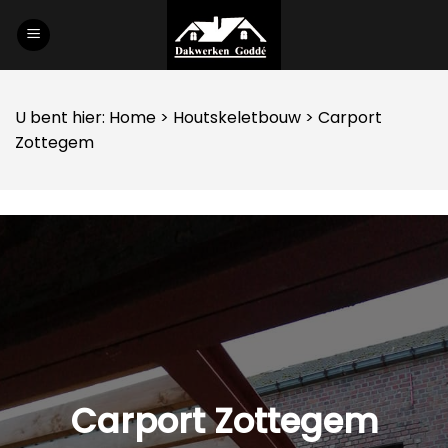
Skip
to
content
U bent hier:
Home
>
Houtskeletbouw
> Carport
Zottegem
Carport Zottegem