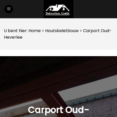
Skip
to
content
U bent hier:
Home
>
Houtskeletbouw
> Carport Oud-
Heverlee
Carport Oud-