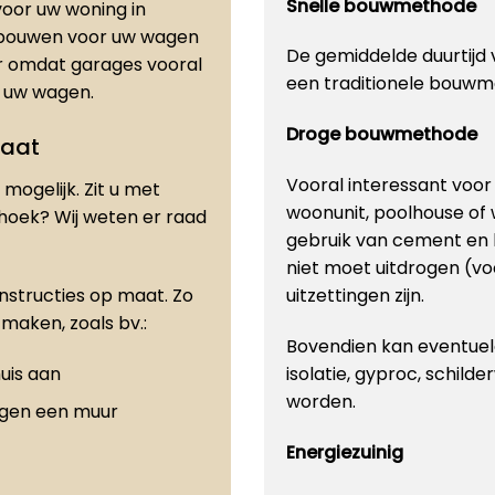
Snelle bouwmethode
oor uw woning in
e bouwen voor uw wagen
De gemiddelde duurtijd v
er omdat garages vooral
een traditionele bouwm
or uw wagen.
Droge bouwmethode
maat
Vooral interessant voo
mogelijk. Zit u met
woonunit, poolhouse of
 hoek? Wij weten er raad
gebruik van cement en 
niet moet uitdrogen (vo
onstructies op maat. Zo
uitzettingen zijn.
maken, zoals bv.:
Bovendien kan eventuele
uis aan
isolatie, gyproc, schilde
worden.
egen een muur
Energiezuinig