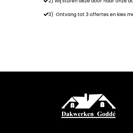
2) Wij sturen deze door naar onze 
3) Ontvang tot 3 offertes en kies me