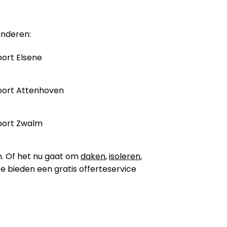
anderen:
ort Elsene
port Attenhoven
port Zwalm
n. Of het nu gaat om
daken
,
isoleren
,
 We bieden een gratis offerteservice