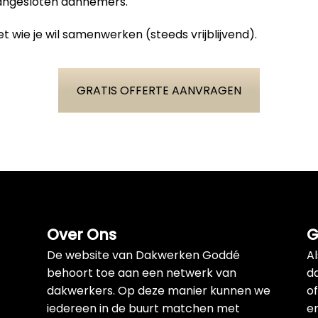
aangesloten aannemers.
t wie je wil samenwerken (steeds vrijblijvend).
GRATIS OFFERTE AANVRAGEN
Over Ons
G
De website van Dakwerken Goddé
A
behoort toe aan een netwerk van
d
dakwerkers. Op deze manier kunnen we
of
iedereen in de buurt matchen met
e