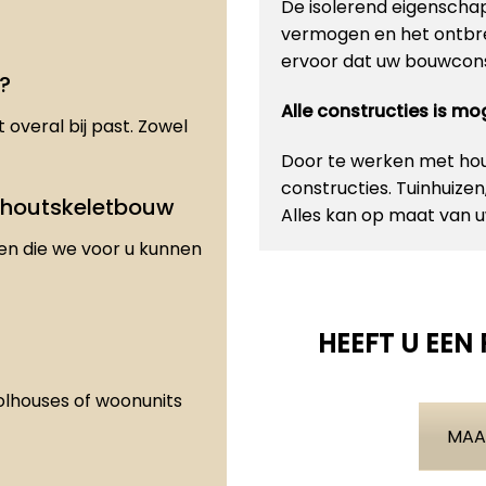
De isolerend eigenscha
vermogen en het ontbre
ervoor dat uw bouwconst
?
Alle constructies is m
 overal bij past. Zowel
Door te werken met hout
constructies. Tuinhuize
 houtskeletbouw
Alles kan op maat van
den die we voor u kunnen
HEEFT U EEN
olhouses of woonunits
MAA