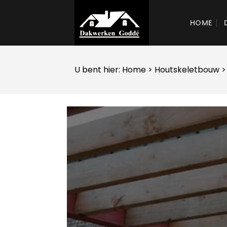
Skip
to
HOME
content
U bent hier:
Home
>
Houtskeletbouw
>