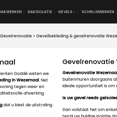
DAKWERKEN
DAKISOLATIE
GEVELS
SCHRIJNWERKEN
Gevelrenovatie
> Gevelbekleding & gevelrenovatie Wez
maal
Gevelrenovati
Gevelrenovatie Wezemaa
werken Goddé weten we
buitenmuren doorgaans alt
eding in Wezemaal
. Net
ideale opportuniteit is om
woning tegen weer en
iteitsvolle afwerking.
Is uw gevel reeds geïsole
ng
dat u kiest de uitstraling
Dan volstaat het om enkel
tenzij uw huidige isolatie