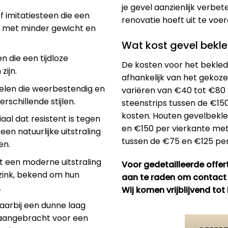
je gevel aanzienlijk verbet
f imitatiesteen die een
renovatie hoeft uit te voer
n met minder gewicht en
Wat kost gevel bekl
en die een tijdloze
De kosten voor het beklede
zijn.
afhankelijk van het gekoze
nelen die weerbestendig en
variëren van €40 tot €80 p
erschillende stijlen.
steenstrips tussen de €1
kosten. Houten gevelbekle
al dat resistent is tegen
en €150 per vierkante mete
een natuurlijke uitstraling
tussen de €75 en €125 per
en.
dt een moderne uitstraling
Voor gedetailleerde offert
zink, bekend om hun
aan te raden om contact 
.
Wij komen vrijblijvend tot
aarbij een dunne laag
 aangebracht voor een