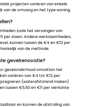
latie projecten variëren van enkele
jk van de omvang en het type woning​.
ellen?
amheden zoals het vervangen van
11 per steen. Andere werkzaamheden,
gevel, kunnen tussen de €4 en €12 per
fhankelijk van de methode.
te gevelrenovatie?
oor gevelonderhoud omvatten het
 kan variëren van €4 tot €12 per
impregneren (waterafstotend maken)
en tussen €5,50 en €11 per vierkante
etaalbaar en kunnen de uitstraling van