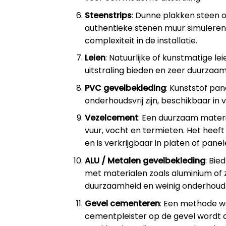
Steenstrips
: Dunne plakken steen o
authentieke stenen muur simulere
complexiteit in de installatie.
Leien
: Natuurlijke of kunstmatige lei
uitstraling bieden en zeer duurzaam 
PVC gevelbekleding
: Kunststof pa
onderhoudsvrij zijn, beschikbaar in v
Vezelcement
: Een duurzaam materia
vuur, vocht en termieten. Het heeft 
en is verkrijgbaar in platen of panel
ALU / Metalen gevelbekleding
: Bie
met materialen zoals aluminium of 
duurzaamheid en weinig onderhoud
Gevel cementeren
: Een methode w
cementpleister op de gevel wordt