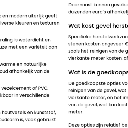
Daarnaast kunnen geveliso
duizenden euro’s afhankeli
k en modern uiterlijk geeft
 diverse kleuren en texturen
Wat kost gevel herst
Specifieke herstelwerkza
traling, is waterdicht en
stenen kosten ongeveer €
euze met een variëteit aan
zoals het reinigen van de 
vierkante meter kosten, a
 warme en natuurlijke
houd afhankelijk van de
Wat is de goedkoops
De goedkoopste opties v
 vezelcement of PVC,
reinigen van de gevel, wat
kbaar in verschillende
vierkante meter, en het 
van de gevel, wat kan kost
meter​​.
n houtvezels en kunststof,
udsarm is, vaak gebruikt
Deze opties zijn relatief b