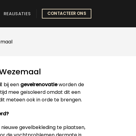
REALISATIES
CONTACTEER ONS
emaal
e Wezemaal
l
: bij een
gevelrenovatie
worden de
ijd mee geïsoleerd omdat dit een
 dit meteen ook in orde te brengen.
erd?
 nieuwe gevelbekleding te plaatsen,
 door de vochtproblemen dermate is