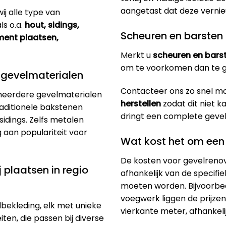
aangetast dat deze verni
ij alle type van
ls o.a.
hout, sidings,
Scheuren en barsten
ement plaatsen,
Merkt u
scheuren en bars
om te voorkomen dan te 
 gevelmaterialen
Contacteer ons zo snel m
eerdere gevelmaterialen
herstellen
zodat dit niet k
raditionele bakstenen
dringt een complete gevelr
idings. Zelfs metalen
aan populariteit voor
Wat kost het om een 
De kosten voor gevelrenov
 plaatsen in regio
afhankelijk van de specif
moeten worden. Bijvoorbee
voegwerk liggen de prijze
elbekleding, elk met unieke
vierkante meter, afhankeli
ten, die passen bij diverse