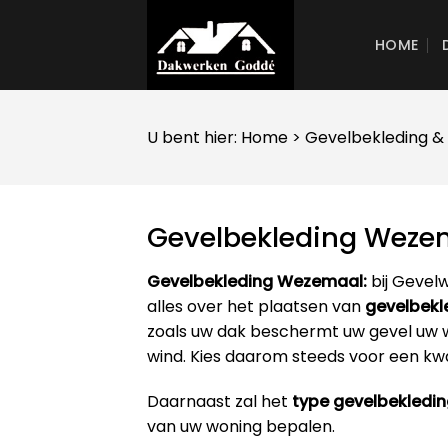
Skip
to
HOME
content
U bent hier:
Home
>
Gevelbekleding
&
Gevelbekleding Weze
Gevelbekleding Wezemaal:
bij Gevel
alles over het plaatsen van
gevelbekl
zoals uw dak beschermt uw gevel uw 
wind. Kies daarom steeds voor een kwal
Daarnaast zal het
type gevelbekledi
van uw woning bepalen.