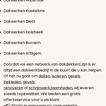
Dakwerken Haasrode
Dakwerken Koekelare
Dakwerken Diest
Dakwerken Holsbeek
Dakwerken Bornem
Dakwerken Affligem
Doordat we een netwerk van dakdekkers zijn is er
altijd een dakwerkbedrijf in de buurt die u kan helpen.
Of het nu gaat om
daken
,
isoleren
,
gevels
bekleden
,
gevels
renoveren
of
schrijnwerkzaamheden
, wij leveren
steeds topkwaliteit. We bieden een gratis
offerteservice voor u als klant:
1) Plaats je aanvraag op onze website.