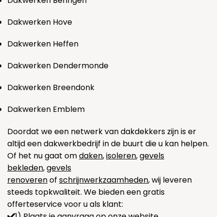
Dakwerken Beringen
Dakwerken Hove
Dakwerken Heffen
Dakwerken Dendermonde
Dakwerken Breendonk
Dakwerken Emblem
Doordat we een netwerk van dakdekkers zijn is er
altijd een dakwerkbedrijf in de buurt die u kan helpen.
Of het nu gaat om
daken
,
isoleren
,
gevels
bekleden
,
gevels
renoveren
of
schrijnwerkzaamheden
, wij leveren
steeds topkwaliteit. We bieden een gratis
offerteservice voor u als klant:
1) Plaats je aanvraag op onze website.