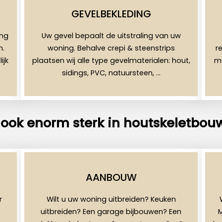
GEVELBEKLEDING
ing
Uw gevel bepaalt de uitstraling van uw
n.
woning. Behalve crepi & steenstrips
r
ijk
plaatsen wij alle type gevelmaterialen: hout,
mo
sidings, PVC, natuursteen, …
 ook enorm sterk in houtskeletbou
AANBOUW
r
Wilt u uw woning uitbreiden? Keuken
uitbreiden? Een garage bijbouwen? Een