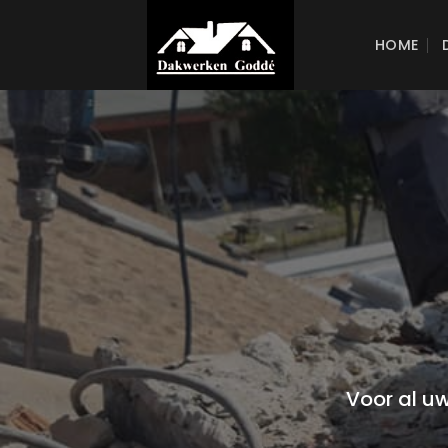
Skip
to
HOME
content
Voor al uw