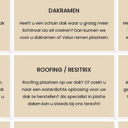
DAKRAMEN
dak
Heeft u een schuin dak waar u graag meer
Me
lichtinval via wil creëren? Dan kunnen we
voor u dakramen of Velux ramen plaatsen.
w
ROOFING / RESITRIX
n,
Roofing plaatsen op uw dak? Of zoekt u
A
ok
naar een waterdichte oplossing voor uw
ge
 u
dak te herstellen? Als specialist in platte
daken kan u steeds bij ons terecht!