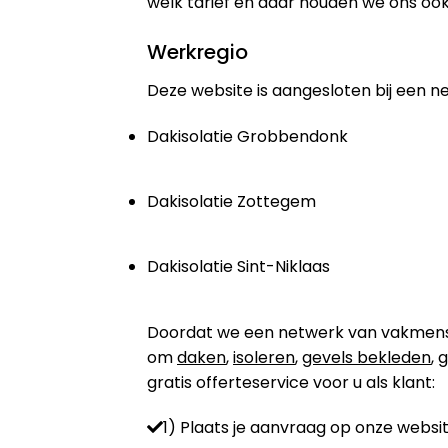
welk tarief en daar houden we ons ook
Werkregio
Deze website is aangesloten bij een n
Dakisolatie Grobbendonk
Dakisolatie Zottegem
Dakisolatie Sint-Niklaas
Doordat we een netwerk van vakmensen 
om
daken
,
isoleren
,
gevels bekleden
,
g
gratis offerteservice voor u als klant:
1) Plaats je aanvraag op onze websit