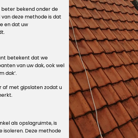
is beter bekend onder de
l van deze methode is dat
te en dat uw
t.
kant betekent dat we
panten van uw dak, ook wel
m dak’.
 af met gipslaten zodat u
merkt.
enkel als opslagruimte, is
te isoleren. Deze methode