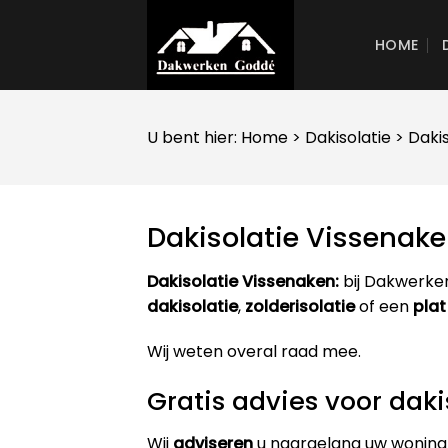
Skip
to
HOME
content
U bent hier:
Home
>
Dakisolatie
> Daki
Dakisolatie Vissenak
Dakisolatie Vissenaken:
bij Dakwerken
dakisolatie
,
zolderisolatie
of een
plat
Wij weten overal raad mee.
Gratis advies voor daki
Wij
adviseren
u naargelang uw woning