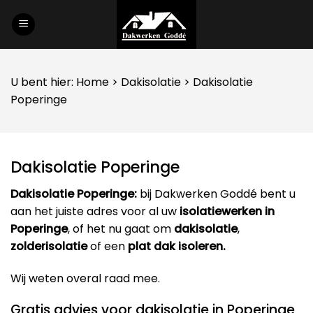
Skip
to
content
U bent hier:
Home
>
Dakisolatie
> Dakisolatie
Poperinge
Dakisolatie Poperinge
Dakisolatie Poperinge:
bij Dakwerken Goddé bent u
aan het juiste adres voor al uw
isolatiewerken in
Poperinge
, of het nu gaat om
dakisolatie
,
zolderisolatie
of een
plat dak isoleren.
Wij weten overal raad mee.
Gratis advies voor dakisolatie in Poperinge