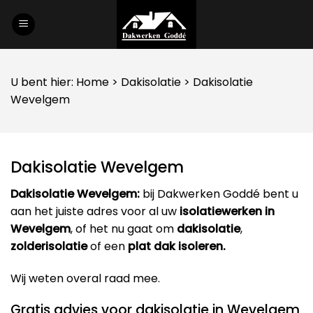
Skip
to
content
U bent hier:
Home
>
Dakisolatie
> Dakisolatie
Wevelgem
Dakisolatie Wevelgem
Dakisolatie Wevelgem:
bij Dakwerken Goddé bent u
aan het juiste adres voor al uw
isolatiewerken in
Wevelgem
, of het nu gaat om
dakisolatie
,
zolderisolatie
of een
plat dak isoleren.
Wij weten overal raad mee.
Gratis advies voor dakisolatie in Wevelgem