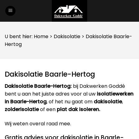
Skip
to
content
U bent hier:
Home
>
Dakisolatie
> Dakisolatie Baarle-
Hertog
Dakisolatie Baarle-Hertog
Dakisolatie Baarle-Hertog:
bij Dakwerken Goddé
bent u aan het juiste adres voor al uw
isolatiewerken
in Baarle-Hertog
, of het nu gaat om
dakisolatie
,
zolderisolatie
of een
plat dak isoleren.
Wij weten overal raad mee.
Gratis advies voor dakisolatie in Baarle-