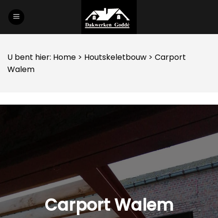
Skip
to
content
U bent hier:
Home
>
Houtskeletbouw
> Carport
Walem
Carport Walem