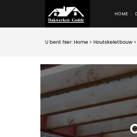
Skip
to
HOME
content
U bent hier:
Home
>
Houtskeletbouw
>
C