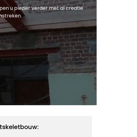
lpen u plezier verder met al creatie
mstreken.
tskeletbouw: