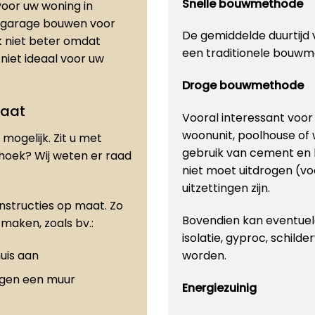
Snelle bouwmethode
oor uw woning in
en garage bouwen voor
De gemiddelde duurtijd v
 niet beter omdat
een traditionele bouwm
 niet ideaal voor uw
Droge bouwmethode
maat
Vooral interessant voo
woonunit, poolhouse of
mogelijk. Zit u met
gebruik van cement en 
 hoek? Wij weten er raad
niet moet uitdrogen (vo
uitzettingen zijn.
onstructies op maat. Zo
Bovendien kan eventuele
maken, zoals bv.:
isolatie, gyproc, schilde
uis aan
worden.
egen een muur
Energiezuinig