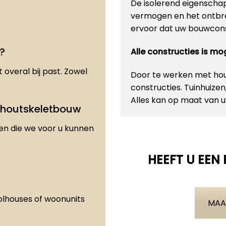
De isolerend eigenscha
vermogen en het ontbre
ervoor dat uw bouwconst
?
Alle constructies is m
 overal bij past. Zowel
Door te werken met hout
constructies. Tuinhuize
Alles kan op maat van
 houtskeletbouw
den die we voor u kunnen
HEEFT U EEN
olhouses of woonunits
MAA