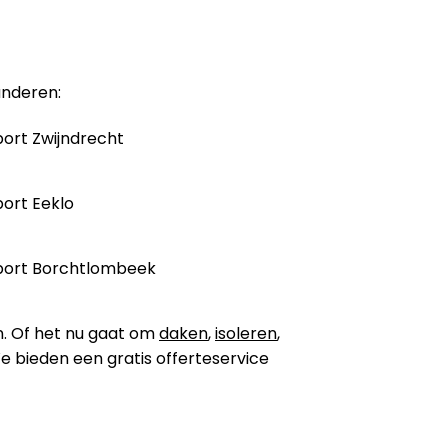
anderen:
ort Zwijndrecht
ort Eeklo
port Borchtlombeek
n. Of het nu gaat om
daken
,
isoleren
,
 We bieden een gratis offerteservice