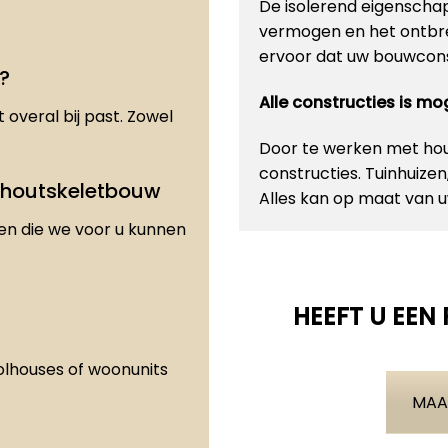
De isolerend eigenscha
vermogen en het ontbre
ervoor dat uw bouwconst
?
Alle constructies is m
 overal bij past. Zowel
Door te werken met hout
constructies. Tuinhuize
 houtskeletbouw
Alles kan op maat van
den die we voor u kunnen
HEEFT U EEN
olhouses of woonunits
MAA