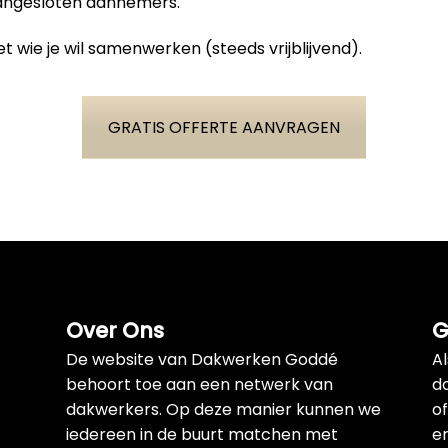
aangesloten aannemers.
t wie je wil samenwerken (steeds vrijblijvend).
GRATIS OFFERTE AANVRAGEN
Over Ons
G
De website van Dakwerken Goddé
A
behoort toe aan een netwerk van
d
dakwerkers. Op deze manier kunnen we
of
iedereen in de buurt matchen met
e