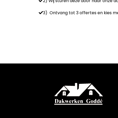
2) Wij sturen deze door naar onze 
3) Ontvang tot 3 offertes en kies me