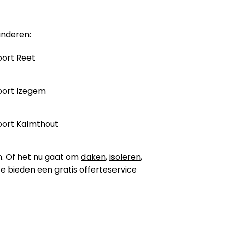
anderen:
ort Reet
port Izegem
ort Kalmthout
n. Of het nu gaat om
daken
,
isoleren
,
 We bieden een gratis offerteservice