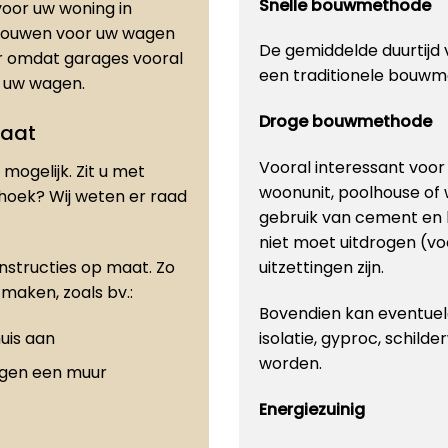
Snelle bouwmethode
oor uw woning in
e bouwen voor uw wagen
De gemiddelde duurtijd v
er omdat garages vooral
een traditionele bouwm
or uw wagen.
Droge bouwmethode
maat
Vooral interessant voo
mogelijk. Zit u met
woonunit, poolhouse of
 hoek? Wij weten er raad
gebruik van cement en 
niet moet uitdrogen (vo
onstructies op maat. Zo
uitzettingen zijn.
maken, zoals bv.:
Bovendien kan eventuele
uis aan
isolatie, gyproc, schilde
worden.
egen een muur
Energiezuinig