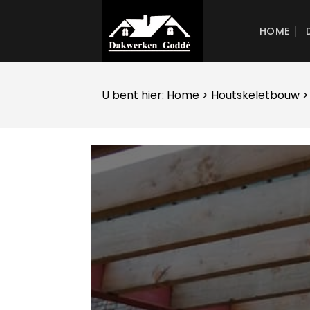
Skip
to
HOME
content
U bent hier:
Home
>
Houtskeletbouw
>