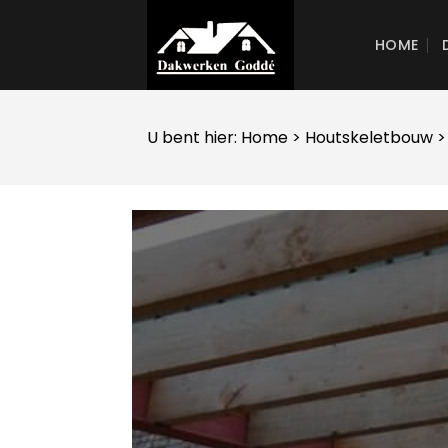
Skip
to
HOME
content
U bent hier:
Home
>
Houtskeletbouw
>