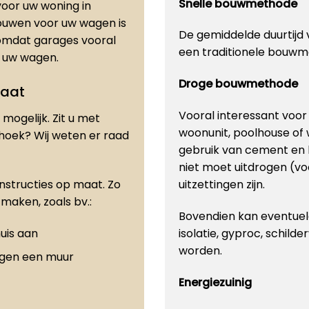
Snelle bouwmethode
oor uw woning in
bouwen voor uw wagen is
De gemiddelde duurtijd v
omdat garages vooral
een traditionele bouwm
or uw wagen.
Droge bouwmethode
maat
Vooral interessant voo
mogelijk. Zit u met
woonunit, poolhouse of
 hoek? Wij weten er raad
gebruik van cement en 
niet moet uitdrogen (vo
onstructies op maat. Zo
uitzettingen zijn.
maken, zoals bv.:
Bovendien kan eventuele
uis aan
isolatie, gyproc, schilde
worden.
egen een muur
Energiezuinig