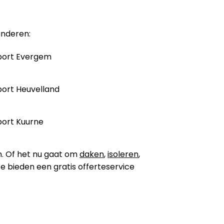
anderen:
port Evergem
ort Heuvelland
ort Kuurne
n. Of het nu gaat om
daken
,
isoleren
,
 We bieden een gratis offerteservice