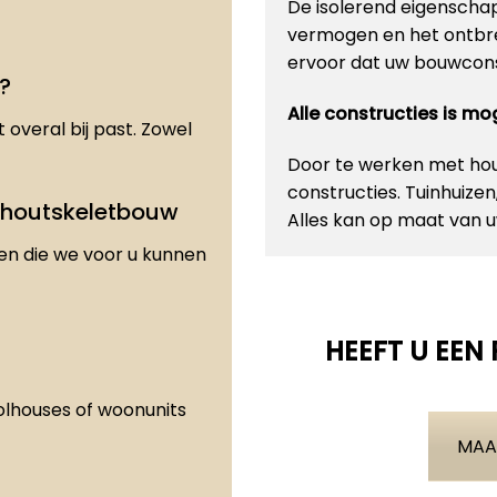
De isolerend eigenscha
vermogen en het ontbre
ervoor dat uw bouwconst
?
Alle constructies is m
 overal bij past. Zowel
Door te werken met hout
constructies. Tuinhuize
 houtskeletbouw
Alles kan op maat van
den die we voor u kunnen
HEEFT U EEN
olhouses of woonunits
MAA