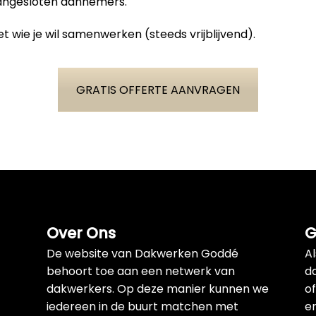
aangesloten aannemers.
t wie je wil samenwerken (steeds vrijblijvend).
GRATIS OFFERTE AANVRAGEN
Over Ons
G
De website van Dakwerken Goddé
A
behoort toe aan een netwerk van
d
dakwerkers. Op deze manier kunnen we
of
iedereen in de buurt matchen met
e