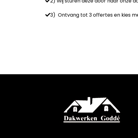
2) Wij sturen deze door naar onze 
3) Ontvang tot 3 offertes en kies me