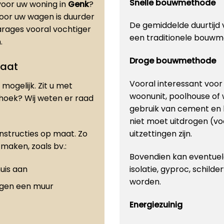
Snelle bouwmethode
oor uw woning in
Genk
?
voor uw wagen is duurder
De gemiddelde duurtijd v
rages vooral vochtiger
een traditionele bouwm
.
Droge bouwmethode
maat
Vooral interessant voo
mogelijk. Zit u met
woonunit, poolhouse of
 hoek? Wij weten er raad
gebruik van cement en 
niet moet uitdrogen (vo
onstructies op maat. Zo
uitzettingen zijn.
maken, zoals bv.:
Bovendien kan eventuele
uis aan
isolatie, gyproc, schilde
worden.
egen een muur
Energiezuinig