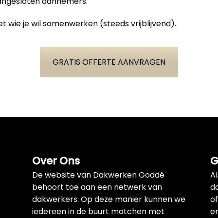
aangesloten aannemers.
t wie je wil samenwerken (steeds vrijblijvend).
GRATIS OFFERTE AANVRAGEN
Over Ons
G
De website van Dakwerken Goddé
A
behoort toe aan een netwerk van
d
dakwerkers. Op deze manier kunnen we
of
iedereen in de buurt matchen met
e