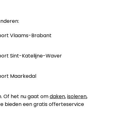
anderen:
port Vlaams-Brabant
ort Sint-Katelijne-Waver
port Maarkedal
n. Of het nu gaat om
daken
,
isoleren
,
 We bieden een gratis offerteservice