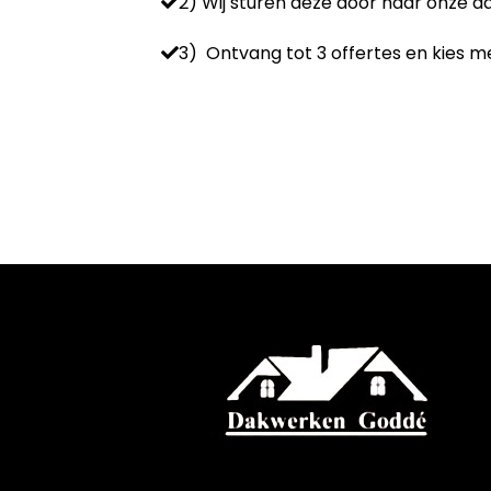
2) Wij sturen deze door naar onze 
3) Ontvang tot 3 offertes en kies me