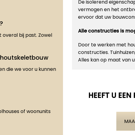
De isolerend eigenscha
vermogen en het ontbre
ervoor dat uw bouwconst
?
Alle constructies is m
 overal bij past. Zowel
Door te werken met hout
constructies. Tuinhuize
 houtskeletbouw
Alles kan op maat van
den die we voor u kunnen
HEEFT U EEN
olhouses of woonunits
MAA