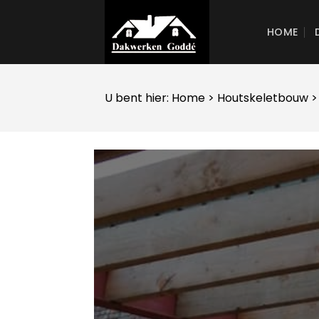
Skip
to
HOME
content
U bent hier:
Home
>
Houtskeletbouw
>