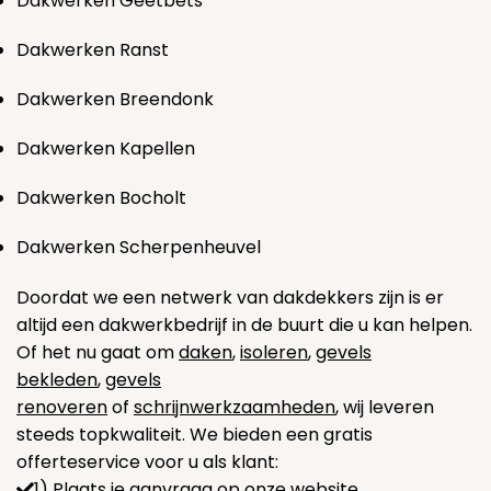
Dakwerken Geetbets
Dakwerken Ranst
Dakwerken Breendonk
Dakwerken Kapellen
Dakwerken Bocholt
Dakwerken Scherpenheuvel
Doordat we een netwerk van dakdekkers zijn is er
altijd een dakwerkbedrijf in de buurt die u kan helpen.
Of het nu gaat om
daken
,
isoleren
,
gevels
bekleden
,
gevels
renoveren
of
schrijnwerkzaamheden
, wij leveren
steeds topkwaliteit. We bieden een gratis
offerteservice voor u als klant:
1) Plaats je aanvraag op onze website.