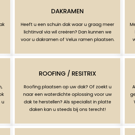
DAKRAMEN
dak
Heeft u een schuin dak waar u graag meer
Me
lichtinval via wil creëren? Dan kunnen we
voor u dakramen of Velux ramen plaatsen.
w
ROOFING / RESITRIX
n,
Roofing plaatsen op uw dak? Of zoekt u
A
ok
naar een waterdichte oplossing voor uw
ge
 u
dak te herstellen? Als specialist in platte
daken kan u steeds bij ons terecht!