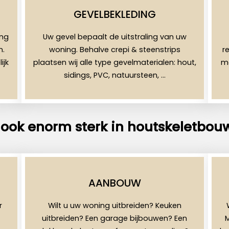
GEVELBEKLEDING
ing
Uw gevel bepaalt de uitstraling van uw
n.
woning. Behalve crepi & steenstrips
r
ijk
plaatsen wij alle type gevelmaterialen: hout,
mo
sidings, PVC, natuursteen, …
 ook enorm sterk in houtskeletbou
AANBOUW
r
Wilt u uw woning uitbreiden? Keuken
uitbreiden? Een garage bijbouwen? Een