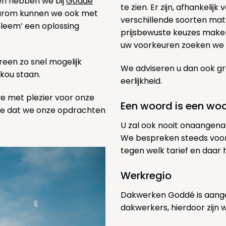
ben hebben we bij
Goddé
te zien. Er zijn, afhankelij
aarom kunnen we ook met
verschillende soorten mat
bleem’ een oplossing
prijsbewuste keuzes maken
uw voorkeuren zoeken we h
een zo snel mogelijk
We adviseren u dan ook gr
 kou staan.
eerlijkheid.
we met plezier voor onze
Een woord is een wo
pe dat we onze opdrachten
U zal ook nooit onaangena
We bespreken steeds voor
tegen welk tarief en daar
Werkregio
Dakwerken Goddé is aange
dakwerkers, hierdoor zijn 