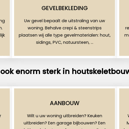
GEVELBEKLEDING
ing
Uw gevel bepaalt de uitstraling van uw
n.
woning. Behalve crepi & steenstrips
r
ijk
plaatsen wij alle type gevelmaterialen: hout,
mo
sidings, PVC, natuursteen, …
 ook enorm sterk in houtskeletbou
AANBOUW
r
Wilt u uw woning uitbreiden? Keuken
uitbreiden? Een garage bijbouwen? Een