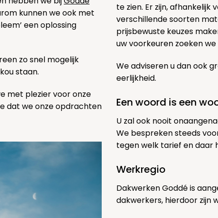
ben hebben we bij
Goddé
te zien. Er zijn, afhankelij
aarom kunnen we ook met
verschillende soorten mat
bleem’ een oplossing
prijsbewuste keuzes maken
uw voorkeuren zoeken we h
een zo snel mogelijk
We adviseren u dan ook gr
 kou staan.
eerlijkheid.
we met plezier voor onze
Een woord is een wo
pe dat we onze opdrachten
U zal ook nooit onaangena
We bespreken steeds voor
tegen welk tarief en daar
Werkregio
Dakwerken Goddé is aange
dakwerkers, hierdoor zijn 