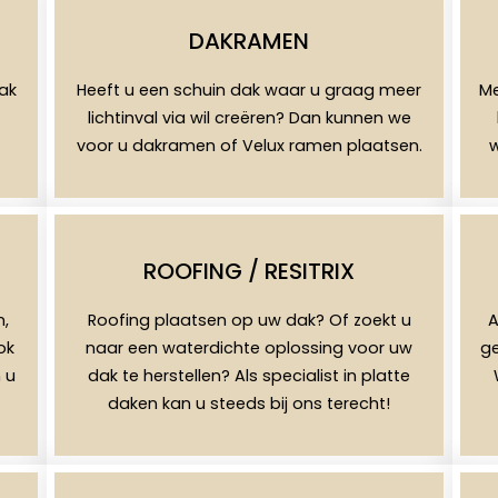
DAKRAMEN
dak
Heeft u een schuin dak waar u graag meer
Me
lichtinval via wil creëren? Dan kunnen we
voor u dakramen of Velux ramen plaatsen.
w
ROOFING / RESITRIX
n,
Roofing plaatsen op uw dak? Of zoekt u
A
ok
naar een waterdichte oplossing voor uw
ge
 u
dak te herstellen? Als specialist in platte
daken kan u steeds bij ons terecht!