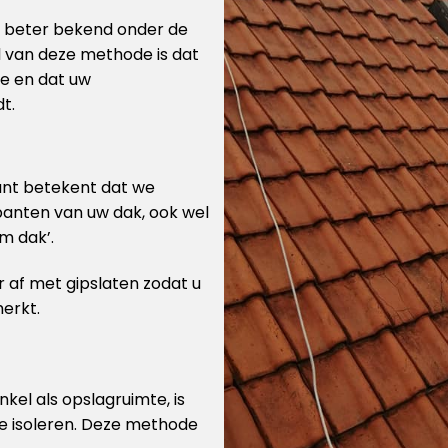
is beter bekend onder de
l van deze methode is dat
te en dat uw
t.
kant betekent dat we
panten van uw dak, ook wel
m dak’.
 af met gipslaten zodat u
merkt.
enkel als opslagruimte, is
te isoleren. Deze methode