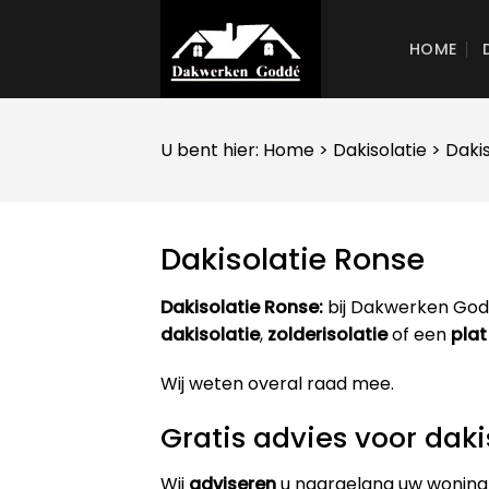
Skip
to
HOME
content
U bent hier:
Home
>
Dakisolatie
> Daki
Dakisolatie Ronse
Dakisolatie Ronse:
bij Dakwerken Godd
dakisolatie
,
zolderisolatie
of een
plat
Wij weten overal raad mee.
Gratis advies voor daki
Wij
adviseren
u naargelang uw woning