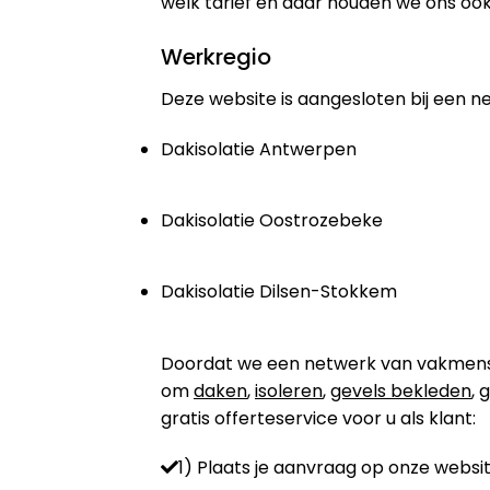
welk tarief en daar houden we ons ook
Werkregio
Deze website is aangesloten bij een n
Dakisolatie Antwerpen
Dakisolatie Oostrozebeke
Dakisolatie Dilsen-Stokkem
Doordat we een netwerk van vakmensen 
om
daken
,
isoleren
,
gevels bekleden
,
g
gratis offerteservice voor u als klant:
1) Plaats je aanvraag op onze websit