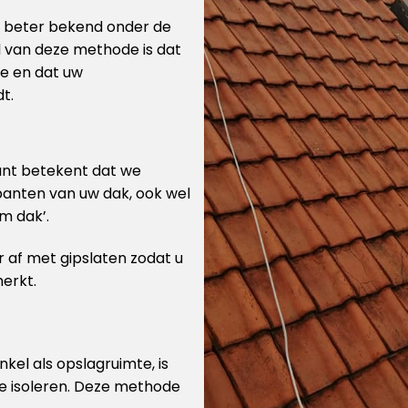
is beter bekend onder de
l van deze methode is dat
te en dat uw
t.
kant betekent dat we
panten van uw dak, ook wel
m dak’.
 af met gipslaten zodat u
merkt.
enkel als opslagruimte, is
te isoleren. Deze methode