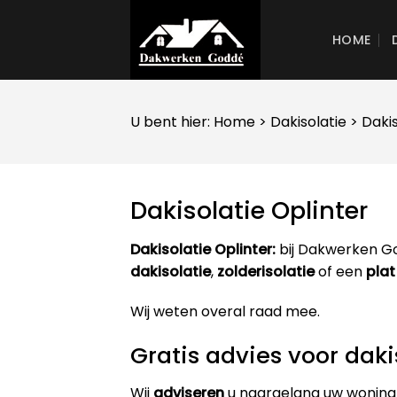
Skip
to
HOME
content
U bent hier:
Home
>
Dakisolatie
> Dakis
Dakisolatie Oplinter
Dakisolatie Oplinter:
bij Dakwerken Go
dakisolatie
,
zolderisolatie
of een
plat
Wij weten overal raad mee.
Gratis advies voor daki
Wij
adviseren
u naargelang uw woning