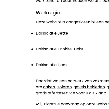
welk tarief en daar houden we ons ook
Werkregio
Deze website is aangesloten bij een n
Dakisolatie Jette
Dakisolatie Knokke-Heist
Dakisolatie Ham
Doordat we een netwerk van vakmensen 
om
daken
,
isoleren
,
gevels bekleden
,
g
gratis offerteservice voor u als klant:
1) Plaats je aanvraag op onze websit