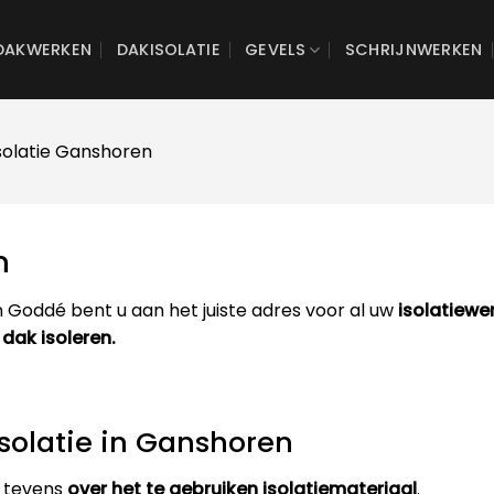
DAKWERKEN
DAKISOLATIE
GEVELS
SCHRIJNWERKEN
solatie Ganshoren
n
 Goddé bent u aan het juiste adres voor al uw
isolatiewe
 dak isoleren.
isolatie in Ganshoren
 tevens
over het te gebruiken isolatiemateriaal
.