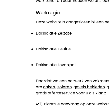
welk tarief en daar houden we ons ook
Werkregio
Deze website is aangesloten bij een n
Dakisolatie Zelzate
Dakisolatie Heultje
Dakisolatie Lovenjoel
Doordat we een netwerk van vakmensen 
om
daken
,
isoleren
,
gevels bekleden
,
g
gratis offerteservice voor u als klant:
1) Plaats je aanvraag op onze websit