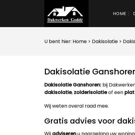
Skip
to
HOME
content
U bent hier:
Home
>
Dakisolatie
> Daki
Dakisolatie Ganshore
Dakisolatie Ganshoren:
bij Dakwerken
dakisolatie
,
zolderisolatie
of een
plat
Wij weten overal raad mee.
Gratis advies voor dak
Wij
adviseren
u naargelang uw woning