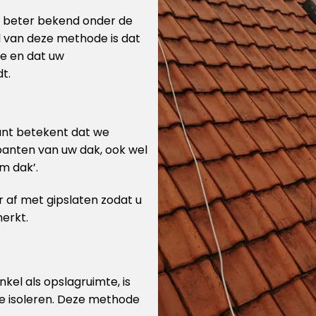
is beter bekend onder de
l van deze methode is dat
te en dat uw
t.
kant betekent dat we
panten van uw dak, ook wel
m dak’.
 af met gipslaten zodat u
merkt.
enkel als opslagruimte, is
te isoleren. Deze methode