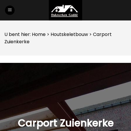
Skip
to
content
U bent hier:
Home
>
Houtskeletbouw
> Carport
Zuienkerke
Carport Zuienkerke