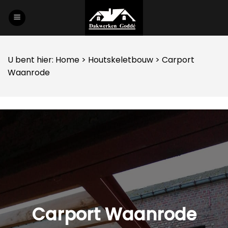
Skip
to
content
U bent hier:
Home
>
Houtskeletbouw
> Carport
Waanrode
Carport Waanrode