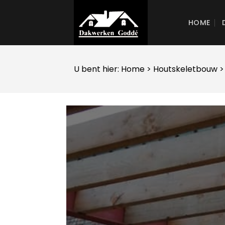
Skip
to
HOME
content
U bent hier:
Home
>
Houtskeletbouw
>