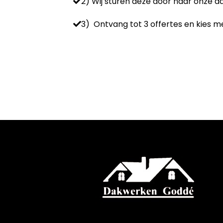
2) Wij sturen deze door naar onze 
3) Ontvang tot 3 offertes en kies me