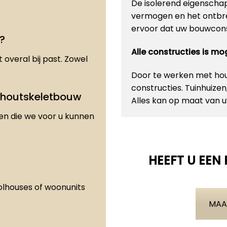
De isolerend eigenscha
vermogen en het ontbre
ervoor dat uw bouwconst
?
Alle constructies is m
 overal bij past. Zowel
Door te werken met hout
constructies. Tuinhuize
 houtskeletbouw
Alles kan op maat van
den die we voor u kunnen
HEEFT U EEN
olhouses of woonunits
MAA