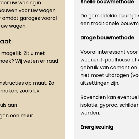
Snelle bouwmethode
oor uw woning in
e bouwen voor uw wagen
De gemiddelde duurtijd v
er omdat garages vooral
een traditionele bouwm
or uw wagen.
Droge bouwmethode
maat
Vooral interessant voo
mogelijk. Zit u met
woonunit, poolhouse of
 hoek? Wij weten er raad
gebruik van cement en 
niet moet uitdrogen (vo
onstructies op maat. Zo
uitzettingen zijn.
maken, zoals bv.:
Bovendien kan eventuele
uis aan
isolatie, gyproc, schilde
worden.
egen een muur
Energiezuinig