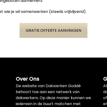
aangesloten aannemers.
t wie je wil samenwerken (steeds vrijblijvend).
GRATIS OFFERTE AANVRAGEN
Over Ons
G
De website van Dakwerken Goddé
A
behoort toe aan een netwerk van
d
dakwerkers. Op deze manier kunnen we
of
iedereen in de buurt matchen met
e