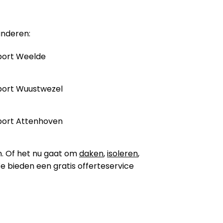
anderen:
port Weelde
port Wuustwezel
port Attenhoven
n. Of het nu gaat om
daken
,
isoleren
,
 We bieden een gratis offerteservice