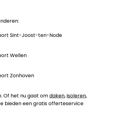
anderen:
ort Sint-Joost-ten-Node
ort Wellen
port Zonhoven
n. Of het nu gaat om
daken
,
isoleren
,
 We bieden een gratis offerteservice