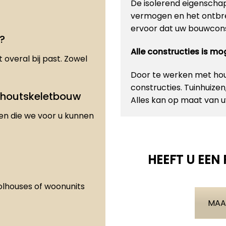
De isolerend eigenscha
vermogen en het ontbre
ervoor dat uw bouwconst
?
Alle constructies is m
 overal bij past. Zowel
Door te werken met hout
constructies. Tuinhuize
 houtskeletbouw
Alles kan op maat van
den die we voor u kunnen
HEEFT U EEN
olhouses of woonunits
MAA