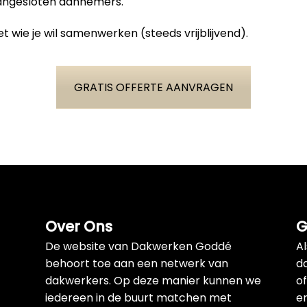
aangesloten aannemers.
t wie je wil samenwerken (steeds vrijblijvend).
GRATIS OFFERTE AANVRAGEN
Over Ons
G
De website van Dakwerken Goddé
A
behoort toe aan een netwerk van
d
dakwerkers. Op deze manier kunnen we
of
iedereen in de buurt matchen met
e