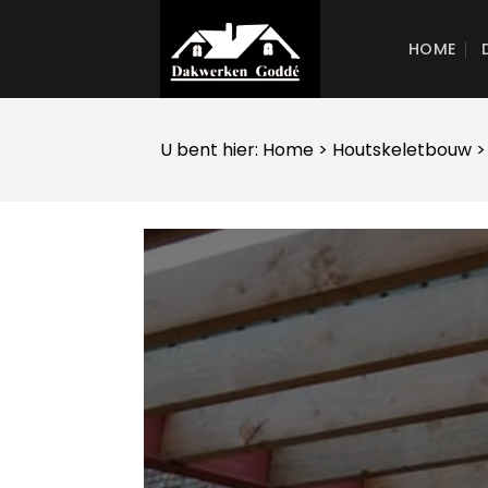
Skip
to
HOME
content
U bent hier:
Home
>
Houtskeletbouw
>