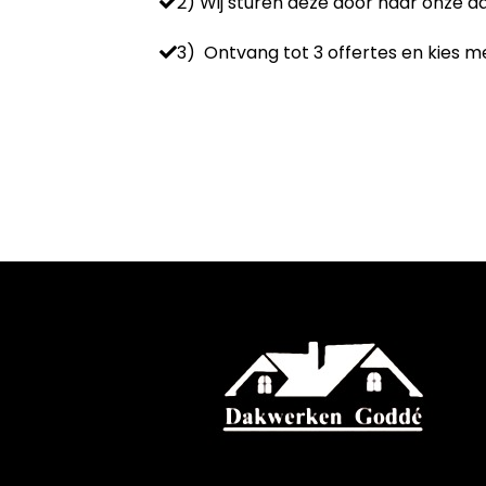
2) Wij sturen deze door naar onze 
3) Ontvang tot 3 offertes en kies me