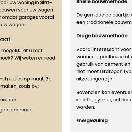
Snelle bouwmethode
oor uw woning in
Sint-
e bouwen voor uw wagen
De gemiddelde duurtijd v
er omdat garages vooral
een traditionele bouwm
or uw wagen.
Droge bouwmethode
maat
Vooral interessant voo
mogelijk. Zit u met
woonunit, poolhouse of
 hoek? Wij weten er raad
gebruik van cement en 
niet moet uitdrogen (vo
onstructies op maat. Zo
uitzettingen zijn.
maken, zoals bv.:
Bovendien kan eventuele
uis aan
isolatie, gyproc, schilde
worden.
egen een muur
Energiezuinig