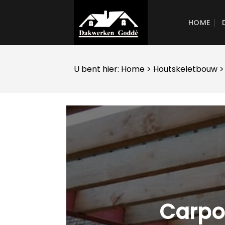
Skip
to
HOME
content
U bent hier:
Home
>
Houtskeletbouw
>
Carpo