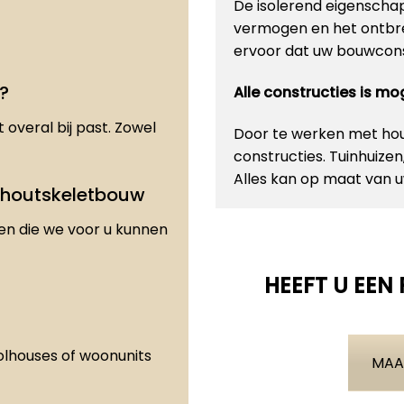
De isolerend eigenscha
vermogen en het ontbre
ervoor dat uw bouwconst
?
Alle constructies is m
 overal bij past. Zowel
Door te werken met hout
constructies. Tuinhuize
Alles kan op maat van
 houtskeletbouw
den die we voor u kunnen
HEEFT U EEN
olhouses of woonunits
MAA