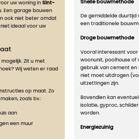
Snelle bouwmethode
oor uw woning in
Sint-
t u. Een garage bouwen
De gemiddelde duurtijd v
m ook niet beter omdat
een traditionele bouwm
 niet ideaal voor uw
Droge bouwmethode
maat
Vooral interessant voo
woonunit, poolhouse of
mogelijk. Zit u met
gebruik van cement en 
 hoek? Wij weten er raad
niet moet uitdrogen (vo
uitzettingen zijn.
onstructies op maat. Zo
Bovendien kan eventuele
maken, zoals bv.:
isolatie, gyproc, schilde
uis aan
worden.
egen een muur
Energiezuinig