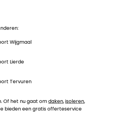
anderen:
ort Wijgmaal
ort Lierde
ort Tervuren
n. Of het nu gaat om
daken
,
isoleren
,
 We bieden een gratis offerteservice