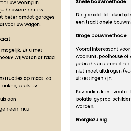
Snelle bouwmethode
oor uw woning in
rage bouwen voor uw
De gemiddelde duurtijd v
et beter omdat garages
een traditionele bouwm
eaal voor uw wagen.
Droge bouwmethode
maat
Vooral interessant voo
mogelijk. Zit u met
woonunit, poolhouse of
 hoek? Wij weten er raad
gebruik van cement en 
niet moet uitdrogen (vo
onstructies op maat. Zo
uitzettingen zijn.
maken, zoals bv.:
Bovendien kan eventuele
uis aan
isolatie, gyproc, schilde
worden.
egen een muur
Energiezuinig