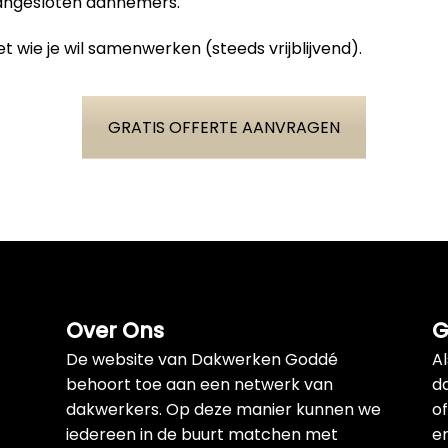
aangesloten aannemers.
t wie je wil samenwerken (steeds vrijblijvend).
GRATIS OFFERTE AANVRAGEN
Over Ons
G
De website van Dakwerken Goddé
A
behoort toe aan een netwerk van
d
dakwerkers. Op deze manier kunnen we
of
iedereen in de buurt matchen met
e