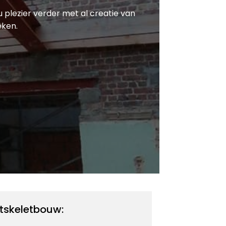
u plezier verder met al creatie van
eken.
tskeletbouw: