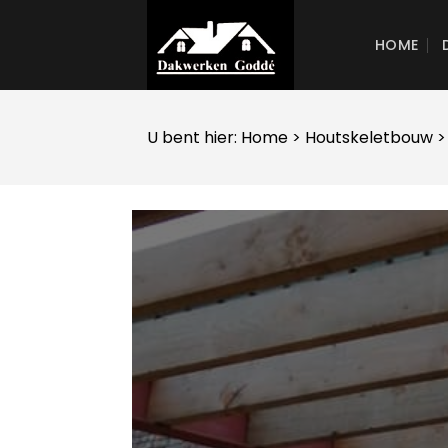
Skip
to
HOME
content
U bent hier:
Home
>
Houtskeletbouw
>