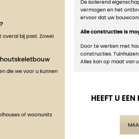
De isolerend eigenscha
vermogen en het ontbre
ervoor dat uw bouwconst
?
Alle constructies is m
 overal bij past. Zowel
Door te werken met hout
constructies. Tuinhuize
 houtskeletbouw
Alles kan op maat van
den die we voor u kunnen
HEEFT U EEN
olhouses of woonunits
MAA