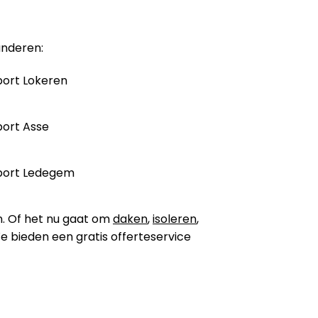
anderen:
ort Lokeren
ort Asse
port Ledegem
n. Of het nu gaat om
daken
,
isoleren
,
 We bieden een gratis offerteservice