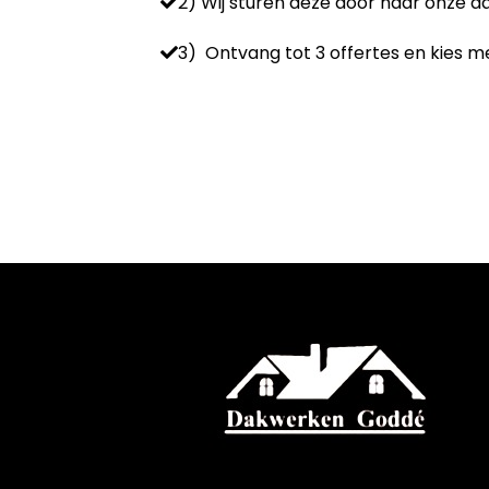
2) Wij sturen deze door naar onze 
3) Ontvang tot 3 offertes en kies me