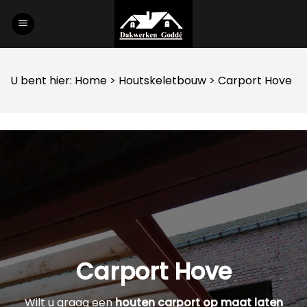
Skip
to
content
U bent hier:
Home
>
Houtskeletbouw
> Carport Hove
Carport Hove
Wilt u graag een
houten carport op maat laten