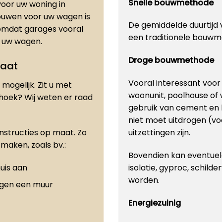
Snelle bouwmethode
oor uw woning in
bouwen voor uw wagen is
De gemiddelde duurtijd v
omdat garages vooral
een traditionele bouwm
or uw wagen.
Droge bouwmethode
maat
Vooral interessant voo
mogelijk. Zit u met
woonunit, poolhouse of
 hoek? Wij weten er raad
gebruik van cement en 
niet moet uitdrogen (vo
onstructies op maat. Zo
uitzettingen zijn.
maken, zoals bv.:
Bovendien kan eventuele
uis aan
isolatie, gyproc, schilde
worden.
egen een muur
Energiezuinig