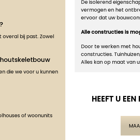
De isolerend eigenscha
vermogen en het ontbre
ervoor dat uw bouwconst
?
Alle constructies is m
 overal bij past. Zowel
Door te werken met hout
constructies. Tuinhuize
 houtskeletbouw
Alles kan op maat van
den die we voor u kunnen
HEEFT U EEN
olhouses of woonunits
MAA