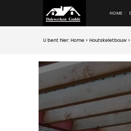
Skip
to
HOME
content
U bent hier:
Home
>
Houtskeletbouw
>