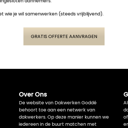
aangesloten aannemers.
t wie je wil samenwerken (steeds vrijblijvend).
GRATIS OFFERTE AANVRAGEN
Over Ons
G
De website van Dakwerken Goddé
A
behoort toe aan een netwerk van
d
dakwerkers. Op deze manier kunnen we
of
iedereen in de buurt matchen met
e