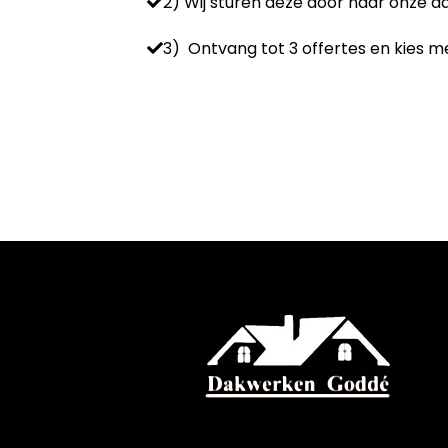
2) Wij sturen deze door naar onze 
3) Ontvang tot 3 offertes en kies me