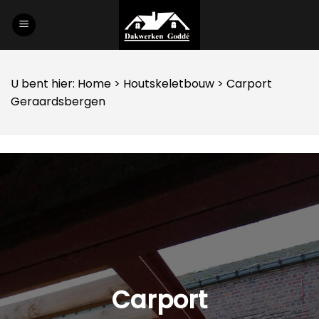
Skip
to
content
U bent hier:
Home
>
Houtskeletbouw
> Carport
Geraardsbergen
Carport